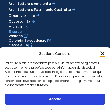
Architettura e Ambiente
Architettura e Patrimonio Costruito
Organigramma
Opportunità
Contatti
Risorse
Webeep
Calendari e scadenze
Cerca aule
Cerca docenti
Gestione Consensi
Sostieni il Politecnico
Contribuisci anche tu:
sostieni studenti e ricercatori
Per offrire la migliore esperienza possibile, utilizziamo tecnologie come i
cookie per memorizzare e/o accedere alle informazioni dei dispositivi.
del Politecnico di Milano.
Acconsentendo all'uso di queste tecnologie, ci autorizzi a trattare dati quali
Dona ora
il comportamento di navigazione o gli ID univoci su questo sito. Il mancato
consenso o la revoca del consenso potrebbero influire negativamente su
alcune caratteristiche e funzioni.
© 2026 Corso di Laurea Magistrale in Architettura
Accetta
Accessibilità
Privacy Policy
Amministrazione Trasparente